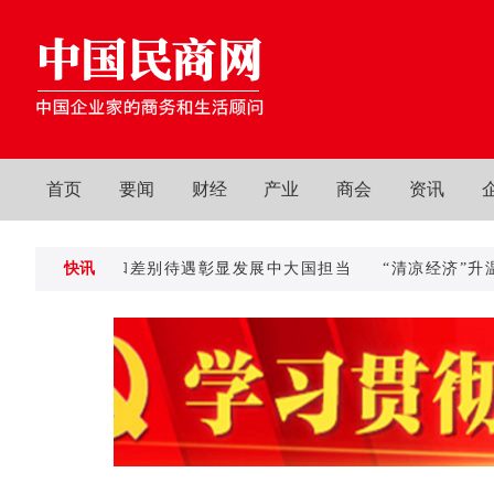
首页
要闻
财经
产业
商会
资讯
新的特殊和差别待遇彰显发展中大国担当
快讯
“清凉经济”升温：酷
商务部：中国在世贸组织当前和未来谈判中不寻