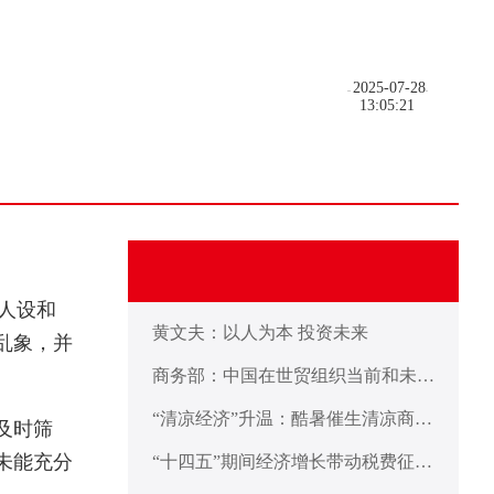
2025-07-28
13:05:21
人设和
黄文夫：以人为本 投资未来
乱象，并
商务部：中国在世贸组织当前和未来
谈判中不寻求新的特殊和差别待遇彰
“清凉经济”升温：酷暑催生清凉商品
显发展中大国担当
及时筛
不断上新
未能充分
“十四五”期间经济增长带动税费征收
累计将超155万亿元