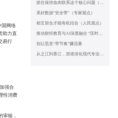
抓住保持血肉联系这个核心问题（人
民观点）
系好数据“安全带”（专家观点）
相互契合才能有机结合（人民观点）
中国网络
赏助力直
推动财经教育与AI深度融合 “匡时财
经教育大模型”在沪发布
交易行
别让恶意“带节奏”赚流量
从之江到香江，浙港深化现代专业服
务合作
加强合
理性消费
的审核，