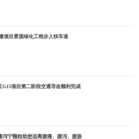
房建项目景观绿化工程步入快车道
G15项目第二阶段交通导改顺利完成
痛泻宁颗粒助您远离腹痛、腹泻、腹胀