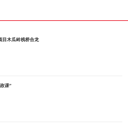
项目木瓜岭栈桥合龙
政课”