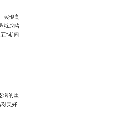
，实现高
造就战略
五”期间
逻辑的重
民对美好