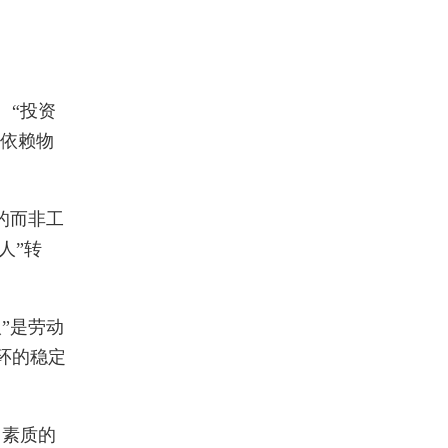
。“投资
从依赖物
的而非工
人”转
”是劳动
环的稳定
口素质的