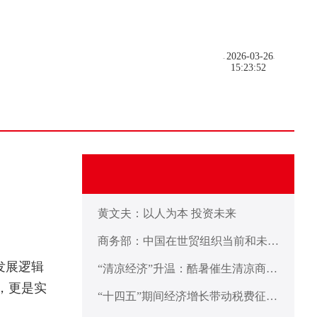
2026-03-26
15:23:52
黄文夫：以人为本 投资未来
商务部：中国在世贸组织当前和未来
谈判中不寻求新的特殊和差别待遇彰
发展逻辑
“清凉经济”升温：酷暑催生清凉商品
显发展中大国担当
不断上新
，更是实
“十四五”期间经济增长带动税费征收
累计将超155万亿元