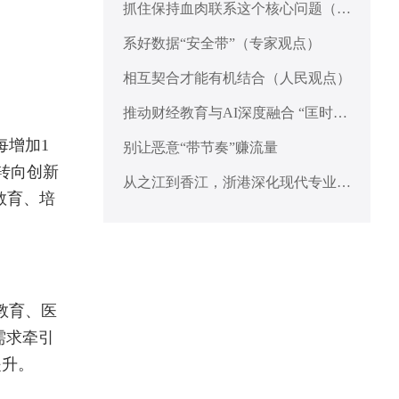
抓住保持血肉联系这个核心问题（人
民观点）
系好数据“安全带”（专家观点）
相互契合才能有机结合（人民观点）
推动财经教育与AI深度融合 “匡时财
经教育大模型”在沪发布
每增加1
别让恶意“带节奏”赚流量
转向创新
从之江到香江，浙港深化现代专业服
教育、培
务合作
教育、医
需求牵引
提升。