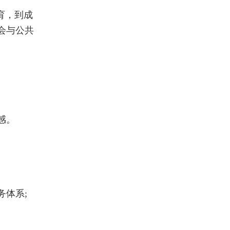
育，到成
会与公共
感。
体系;