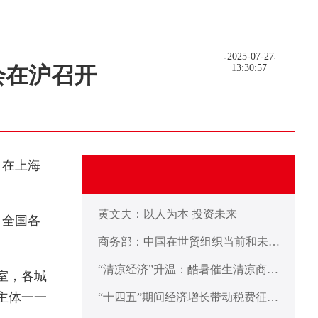
2025-07-27
会在沪召开
13:30:57
日在上海
黄文夫：以人为本 投资未来
。全国各
商务部：中国在世贸组织当前和未来
谈判中不寻求新的特殊和差别待遇彰
“清凉经济”升温：酷暑催生清凉商品
显发展中大国担当
室，各城
不断上新
主体一一
“十四五”期间经济增长带动税费征收
累计将超155万亿元