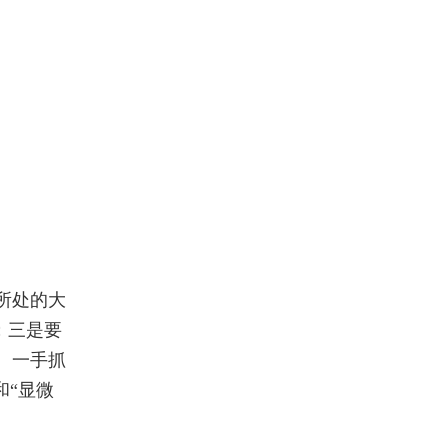
所处的大
；三是要
、一手抓
和“显微