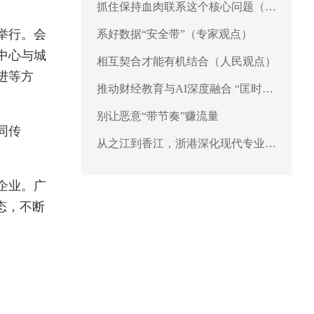
抓住保持血肉联系这个核心问题（人
民观点）
举行。会
系好数据“安全带”（专家观点）
中心与城
相互契合才能有机结合（人民观点）
进等方
推动财经教育与AI深度融合 “匡时财
经教育大模型”在沪发布
别让恶意“带节奏”赚流量
同传
从之江到香江，浙港深化现代专业服
务合作
企业。广
态，不断