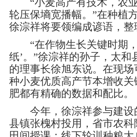
“小麦高产有技术，农业
轮压保墒宽播幅。”在种植
徐淙祥将要领编成谚语，整
“在作物生长关键时期，
纸’。”徐淙祥的孙子，太
的理事长徐旭东说。在现场
种小麦优质高产节本增收关
肥都有精确的数据和配比。
今年，徐淙祥参与建设的
县镇张槐村投用，省市农科
田间授课；线下轮训种粮大